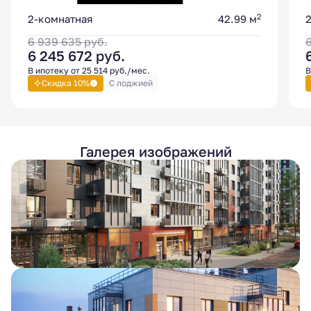
2
2-комнатная
42.99 м
6 939 635
руб.
6 245 672
руб.
В ипотеку от 25 514 руб./мес.
В
Скидка 10%
С лоджией
Галерея изображений