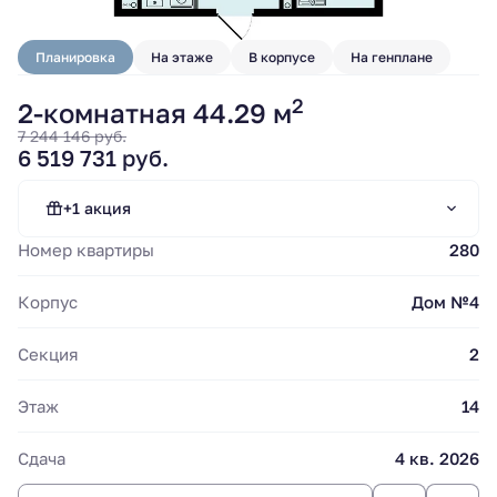
Планировка
На этаже
В корпусе
На генплане
2
2-комнатная 44.29 м
7 244 146 руб.
6 519 731 руб.
Субсидирование
ипотечной ставки.
Стандартная ипотека
+1 акция
"Сбер".
Номер квартиры
280
Стандартная ипотека от 13.9%
Корпус
Дом №4
Секция
2
Этаж
14
Сдача
4 кв. 2026