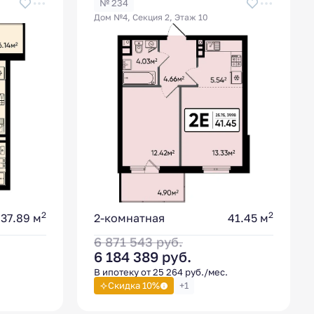
№ 234
Дом №4, Секция 2, Этаж 10
2
2
37.89 м
2-комнатная
41.45 м
6 871 543
руб.
6 184 389
руб.
В ипотеку от 25 264 руб./мес.
Скидка 10%
+1