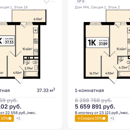
№ 9
кция 1, Этаж 16
Дом №4, Секция 1, Этаж 2
2
тная
37.33 м
1-комнатная
669
руб.
6 288 768
руб.
102
руб.
5 659 891
руб.
от 22 558 руб./мес.
В ипотеку от 23 121 руб./мес.
 10%
+1
Скидка 10%
+1