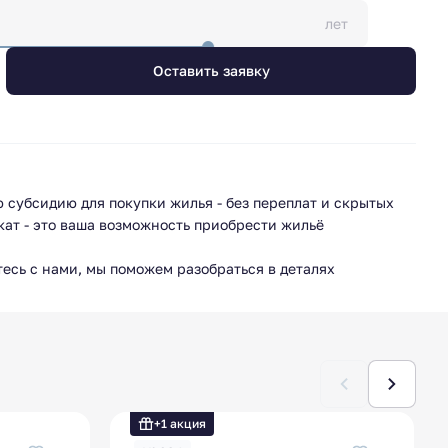
лет
Оставить заявку
 субсидию для покупки жилья - без переплат и скрытых
ат - это ваша возможность приобрести жильё
тесь с нами, мы поможем разобраться в деталях
ловия программы!
личаться в зависимости от региона, поэтому
альные требования и порядок действий в отделе продаж.
+1 акция