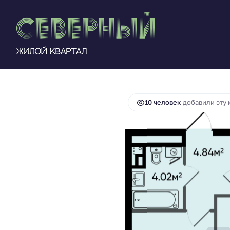
6 762 817 руб.
2
2-комнатная
41.27 м
6 086 535 руб.
10 человек
добавили эту 