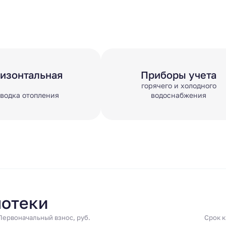
ризонтальная
Приборы учета
горячего и холодного
водка отопления
водоснабжения
потеки
Первоначальный взнос, руб.
Срок 