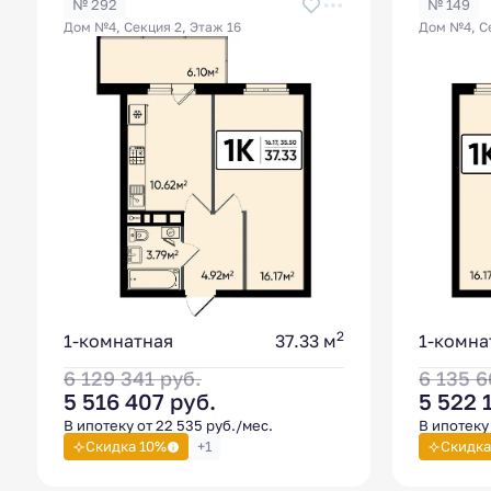
№ 292
№ 149
Дом №4, Секция 2, Этаж 16
Дом №4, Се
2
1-комнатная
37.33 м
1-комна
6 129 341
руб.
6 135 
5 516 407
руб.
5 522 
В ипотеку от 22 535 руб./мес.
В ипотеку 
Скидка 10%
+1
Скидка