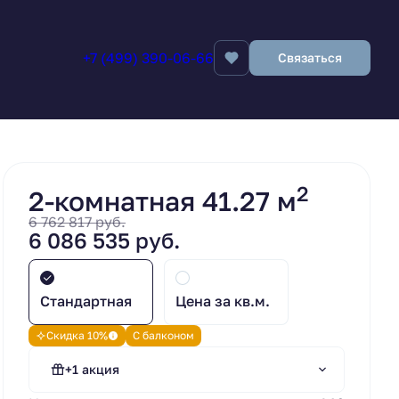
+7 (499) 390-06-66
Связаться
Заявка на бронирование
2
2-комнатная 41.27 м
6 762 817 руб.
6 086 535 руб.
Стандартная
Цена за кв.м.
Субсидирование
Скидка 10%
С балконом
ипотечной ставки.
Стандартная ипотека
+1 акция
"Сбер".