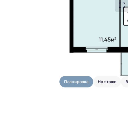
Планировка
На этаже
В