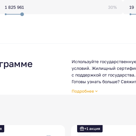
30%
ограмме
Используйте государственную
условий. Жилищный сертифик
с поддержкой от государства.
Готовы узнать больше? Свяжи
и подобрать квартиру под ус
Подробнее
Условия программы могут раз
рекомендуется уточнять акту
я
+1 акция