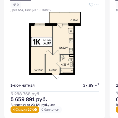
№ 9
Дом №4, Секция 1, Этаж 2
Д
2
1-комнатная
37.89 м
6 288 768
руб.
5 659 891
руб.
В ипотеку от 23 121 руб./мес.
В
Скидка 10%
С балконом