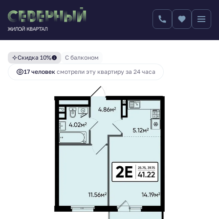
6 138 173 руб.
2
2-комнатная
41.22 м
6 820 192 руб.
Скидка 10%
С балконом
17 человек
смотрели эту квартиру за 24 часа