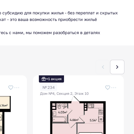
 субсидию для покупки жилья - без переплат и скрытых
ат - это ваша возможность приобрести жильё
тесь с нами, мы поможем разобраться в деталях
ловия программы!
личаться в зависимости от региона, поэтому
альные требования и порядок действий в отделе продаж.
+1 акция
№ 234
Дом №4, Секция 2, Этаж 10