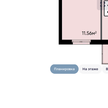
Планировка
На этаже
В