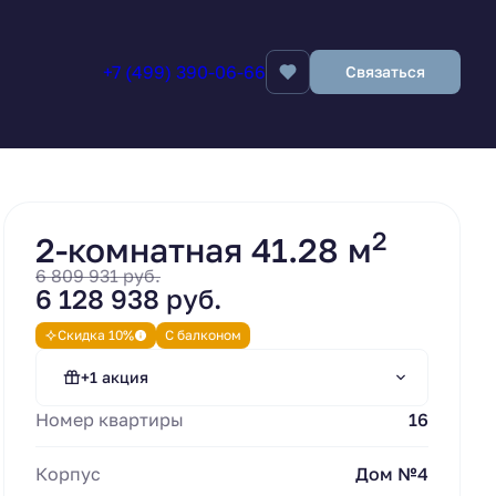
+7 (499) 390-06-66
Связаться
Заявка на бронирование
2
2-комнатная 41.28 м
6 809 931 руб.
6 128 938 руб.
Субсидирование
Скидка 10%
С балконом
ипотечной ставки.
Стандартная ипотека
+1 акция
"Сбер".
Номер квартиры
16
Стандартная ипотека от 13.9%
Корпус
Дом №4