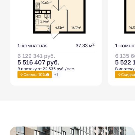
2
1-комнатная
37.33 м
1-комна
6 129 341
руб.
6 135 
5 516 407
руб.
5 522 
В ипотеку от 22 535 руб./мес.
В ипотеку 
Скидка 10%
+1
Скидка