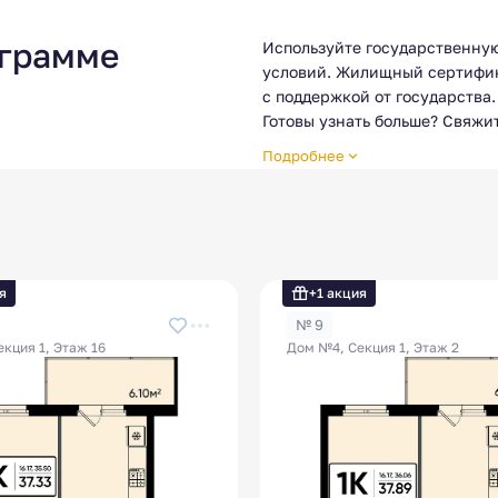
ограмме
Используйте государственную
условий. Жилищный сертифик
с поддержкой от государства.
Готовы узнать больше? Свяжи
и подобрать квартиру под ус
Подробнее
Условия программы могут раз
рекомендуется уточнять акту
я
+1 акция
№ 9
кция 1, Этаж 16
Дом №4, Секция 1, Этаж 2