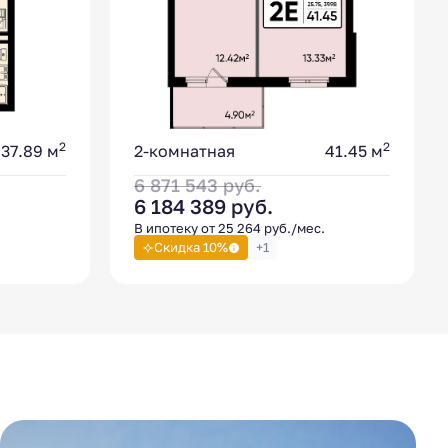
2
2
37.89 м
2-комнатная
41.45 м
6 871 543
руб.
6 184 389
руб.
В ипотеку от 25 264 руб./мес.
Скидка 10%
+1