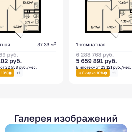
2
тная
37.33 м
1-комнатная
669
руб.
6 288 768
руб.
102
руб.
5 659 891
руб.
от 22 558 руб./мес.
В ипотеку от 23 121 руб./мес.
 10%
+1
Скидка 10%
+1
Галерея изображений