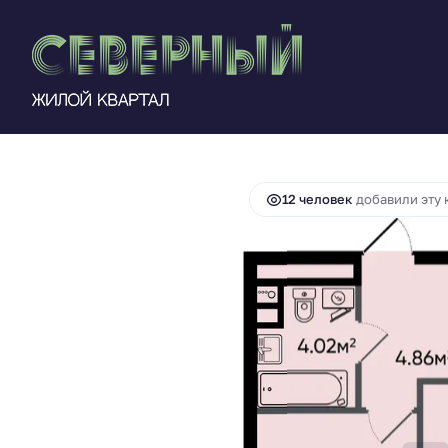
6 809 931 руб.
2
2-комнатная
41.28 м
6 128 938 руб.
12 человек
добавили эту 