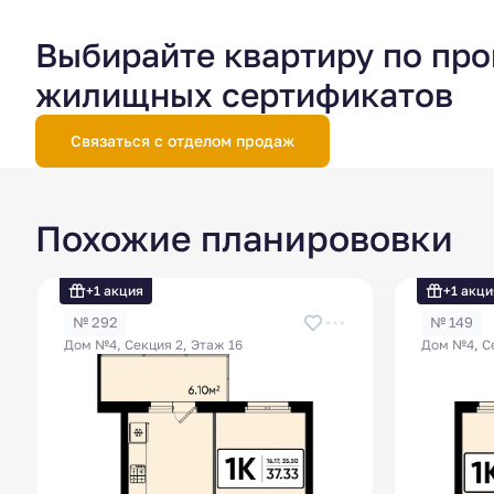
Выбирайте квартиру по пр
жилищных сертификатов
Связаться с отделом продаж
Похожие планирововки
+1 акция
+1 акци
№ 292
№ 149
Дом №4, Секция 2, Этаж 16
Дом №4, Се