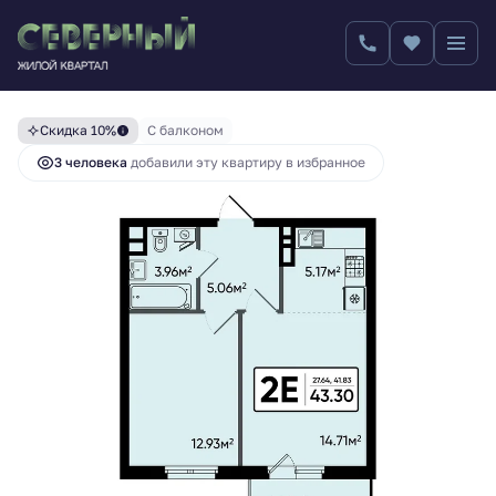
6 397 901 руб.
2
2-комнатная
43.3 м
7 108 779 руб.
Скидка 10%
С балконом
3 человекa
добавили эту квартиру в избранное