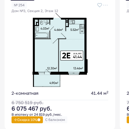
№ 254
Дом №3, Секция 2, Этаж 12
Д
2
2-комнатная
41.44 м
6 750 519
руб.
6 075 467
руб.
В ипотеку от 24 819 руб./мес.
В
Скидка 10%
С балконом