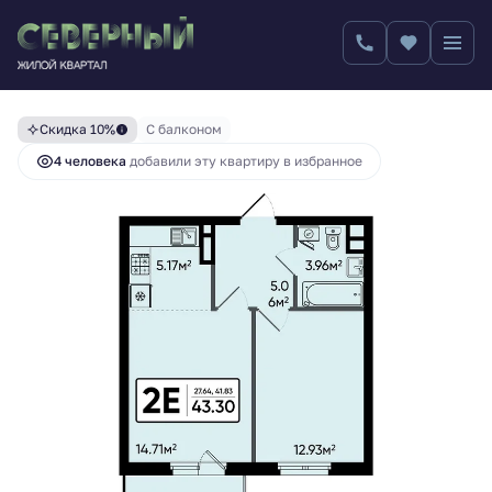
6 379 321 руб.
2
2-комнатная
43.3 м
7 088 134 руб.
Скидка 10%
С балконом
4 человекa
добавили эту квартиру в избранное